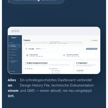
Risiko
Gebrauchstauglichkeit
Anforderung
Technische Doku
Klinik
Alles
Ein schreibgeschütztes Dashboard verbindet
an
Design History File, technische Dokumentation
einem
und QMS — immer aktuell, nie neu eingetippt.
Ort.