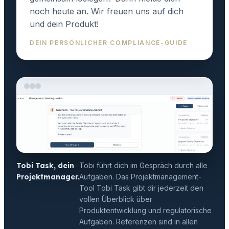
noch heute an. Wir freuen uns auf dich
und dein Produkt!
DEIN PERSÖNLICHER COMPLIANCE-GUIDE
Tobi Task, dein
Tobi führt dich im Gespräch durch alle
Projektmanager.
Aufgaben. Das Projektmanagement-
Tool Tobi Task gibt dir jederzeit den
vollen Überblick über
Produktentwicklung und regulatorische
Aufgaben. Referenzen sind in allen